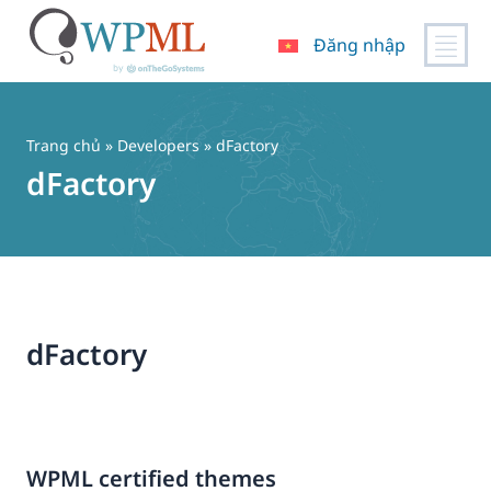
Đăng nhập
Chuyển
đến
nội
Trang chủ
» Developers » dFactory
dung
dFactory
dFactory
WPML certified themes