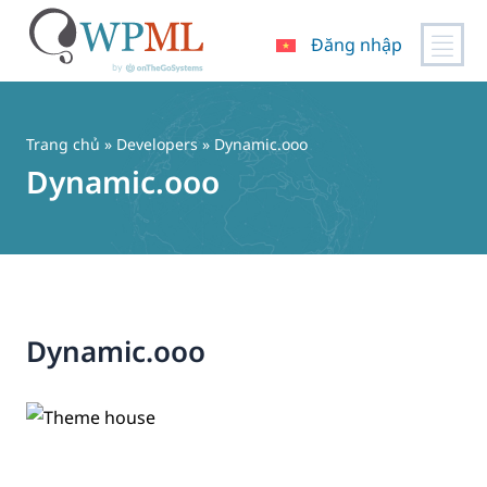
Đăng nhập
Chuyển
đến
nội
Trang chủ
» Developers » Dynamic.ooo
dung
Dynamic.ooo
Dynamic.ooo