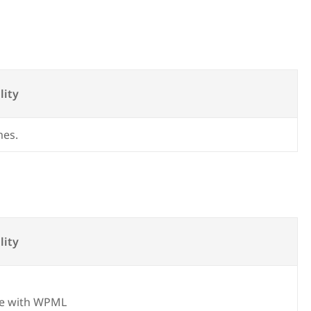
lity
mes.
lity
e with WPML