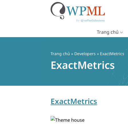
Trang chủ
Chuyển
đến
nội
Trang chủ
» Developers » ExactMetrics
dung
ExactMetrics
ExactMetrics