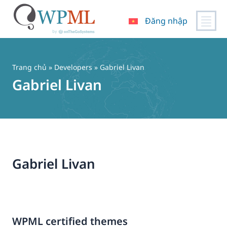
Đăng nhập
Chuyển
đến
nội
Trang chủ
» Developers » Gabriel Livan
dung
Gabriel Livan
Gabriel Livan
WPML certified themes