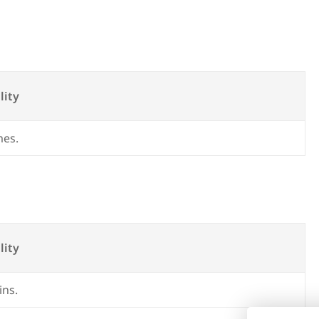
lity
mes.
lity
ins.