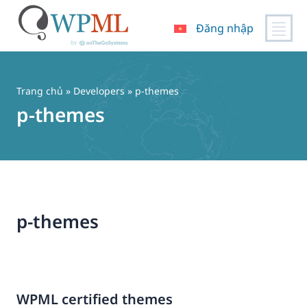
Đăng nhập
Chuyển
đến
nội
Trang chủ
» Developers » p-themes
dung
p-themes
p-themes
WPML certified themes