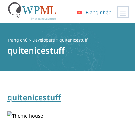
Đăng nhập
Chuyển
đến
nội
Trang chủ
» Developers » quitenicestuff
dung
quitenicestuff
quitenicestuff