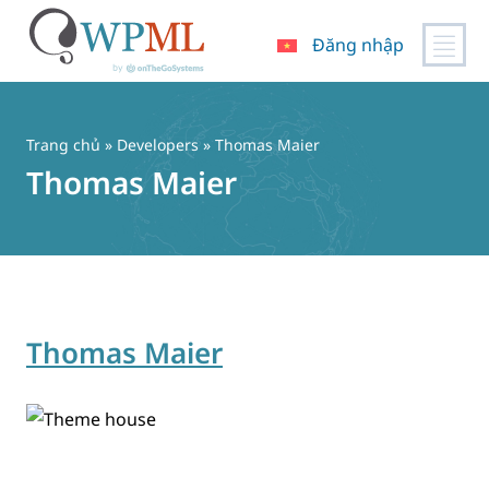
Đăng nhập
Chuyển
đến
nội
Trang chủ
» Developers » Thomas Maier
dung
Thomas Maier
Thomas Maier