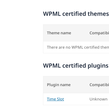
WPML certified themes
Theme name
Compatibi
There are no WPML certified the
WPML certified plugins
Plugin name
Compatibi
Time Slot
Unknown