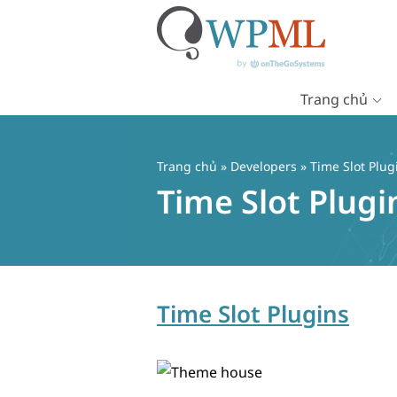
Trang chủ
Chuyển
đến
nội
Trang chủ
» Developers » Time Slot Plug
dung
Time Slot Plugi
Time Slot Plugins