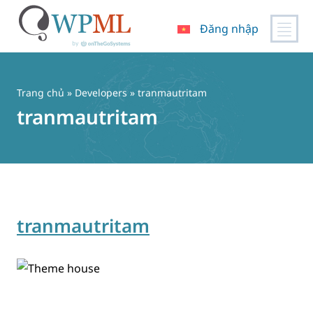
Đăng nhập
Chuyển
đến
nội
Trang chủ
» Developers » tranmautritam
dung
tranmautritam
tranmautritam