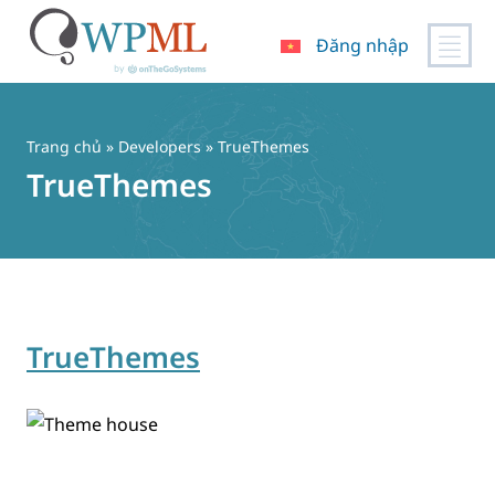
Đăng nhập
Chuyển
đến
nội
Trang chủ
» Developers » TrueThemes
dung
TrueThemes
TrueThemes