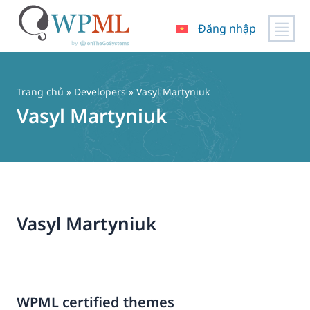
Đăng nhập
Chuyển
đến
nội
Trang chủ
» Developers » Vasyl Martyniuk
dung
Vasyl Martyniuk
Vasyl Martyniuk
WPML certified themes