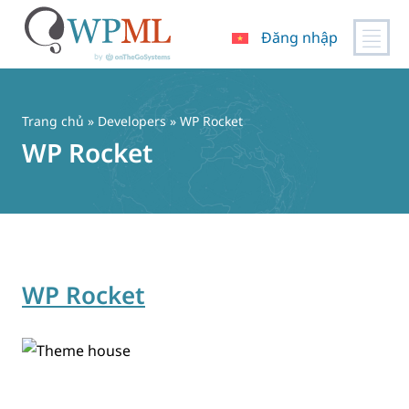
Đăng nhập
Chuyển
đến
nội
Trang chủ
» Developers » WP Rocket
dung
WP Rocket
WP Rocket