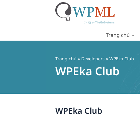
Trang chủ
Chuyển
đến
nội
Trang chủ
» Developers » WPEka Club
dung
WPEka Club
WPEka Club