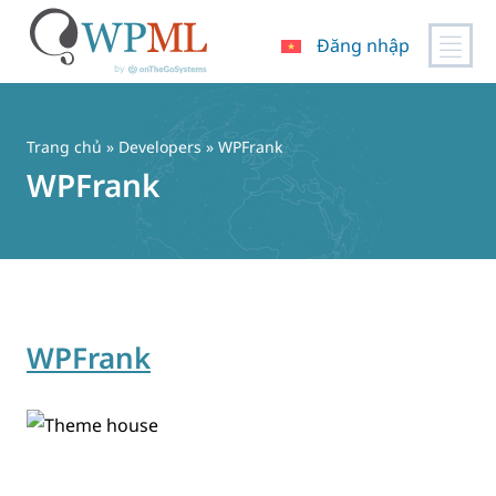
Đăng nhập
Chuyển
đến
nội
Trang chủ
» Developers » WPFrank
dung
WPFrank
WPFrank