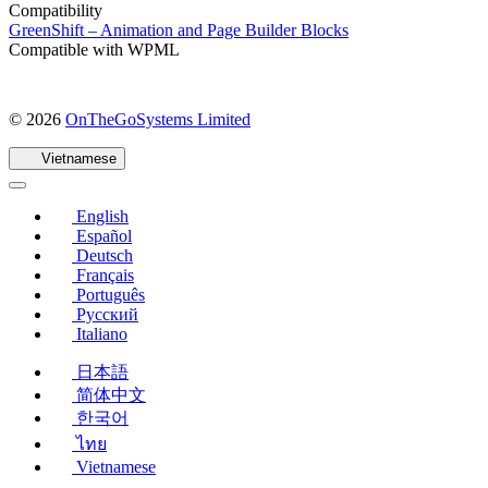
Compatibility
GreenShift – Animation and Page Builder Blocks
Compatible with WPML
(mở
© 2026
OnTheGoSystems Limited
trong
cửa
Vietnamese
sổ
mới)
English
Español
Deutsch
Français
Português
Русский
Italiano
日本語
简体中文
한국어
ไทย
Vietnamese