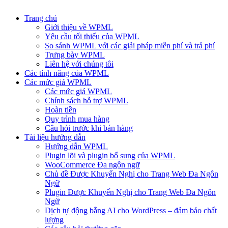
Trang chủ
Giới thiệu về WPML
Yêu cầu tối thiểu của WPML
So sánh WPML với các giải pháp miễn phí và trả phí
Trưng bày WPML
Liên hệ với chúng tôi
Các tính năng của WPML
Các mức giá WPML
Các mức giá WPML
Chính sách hỗ trợ WPML
Hoàn tiền
Quy trình mua hàng
Câu hỏi trước khi bán hàng
Tài liệu hướng dẫn
Hướng dẫn WPML
Plugin lõi và plugin bổ sung của WPML
WooCommerce Đa ngôn ngữ
Chủ đề Được Khuyến Nghị cho Trang Web Đa Ngôn
Ngữ
Plugin Được Khuyến Nghị cho Trang Web Đa Ngôn
Ngữ
Dịch tự động bằng AI cho WordPress – đảm bảo chất
lượng