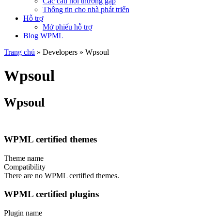
Các câu hỏi thường gặp
Thông tin cho nhà phát triển
Hỗ trợ
Mở phiếu hỗ trợ
Blog WPML
Trang chủ
» Developers » Wpsoul
Wpsoul
Wpsoul
WPML certified themes
Theme name
Compatibility
There are no WPML certified themes.
WPML certified plugins
Plugin name