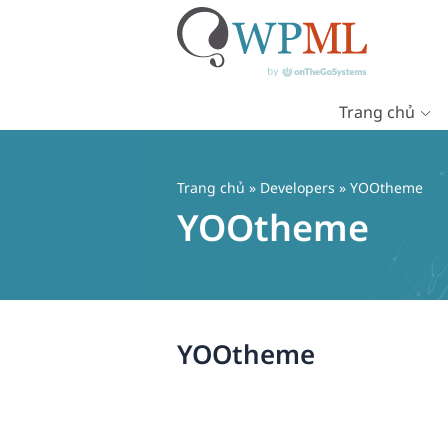
Trang chủ
Chuyển
đến
nội
Trang chủ
» Developers » YOOtheme
dung
YOOtheme
YOOtheme