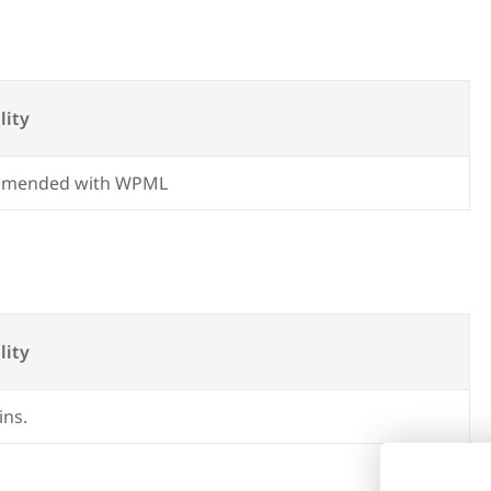
lity
mmended with WPML
lity
ins.