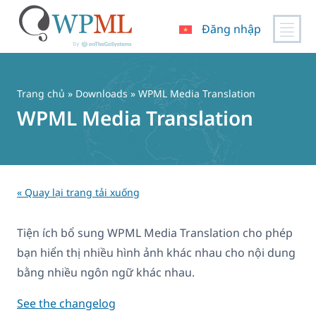
Đăng nhập
Chuyển
đến
nội
Trang chủ
» Downloads » WPML Media Translation
dung
WPML Media Translation
« Quay lại trang tải xuống
Tiện ích bổ sung WPML Media Translation cho phép
bạn hiển thị nhiều hình ảnh khác nhau cho nội dung
bằng nhiều ngôn ngữ khác nhau.
See the changelog