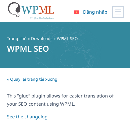
Đăng nhập
Chuyển
đến
nội
Trang chủ
» Downloads » WPML SEO
dung
WPML SEO
« Quay lại trang tải xuống
This “glue” plugin allows for easier translation of
your SEO content using WPML.
See the changelog