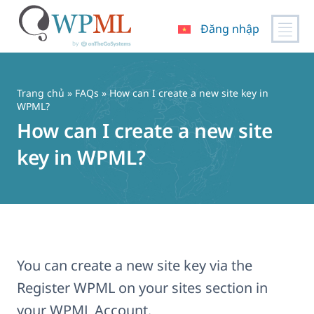
Đăng nhập
Chuyển
đến
nội
Trang chủ
»
FAQs
» How can I create a new site key in
dung
WPML?
How can I create a new site
key in WPML?
You can create a new site key via the
Register WPML on your sites section in
your WPML Account.