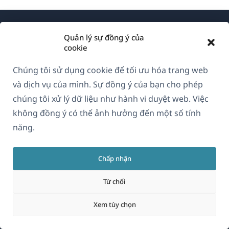
Quản lý sự đồng ý của
cookie
Chúng tôi sử dụng cookie để tối ưu hóa trang web
Về WPML
và dịch vụ của mình. Sự đồng ý của bạn cho phép
GDPR & Chính sách Bảo mật
chúng tôi xử lý dữ liệu như hành vi duyệt web. Việc
không đồng ý có thể ảnh hưởng đến một số tính
(mở
Tham gia đội ngũ của chúng tôi
năng.
trong
(mở
(mở
(mở
cửa
trong
trong
trong
sổ
Chấp nhận
cửa
cửa
cửa
Vietnamese
mới)
sổ
sổ
sổ
Từ chối
mới)
mới)
mới)
(mở
© 2026
OnTheGoSystems Limited
Xem tùy chọn
trong
cửa