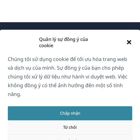
Quản lý sự đồng ý của
cookie
Chúng tôi sử dụng cookie để tối ưu hóa trang web
Về WPML
và dịch vụ của mình. Sự đồng ý của bạn cho phép
GDPR & Chính sách Bảo mật
chúng tôi xử lý dữ liệu như hành vi duyệt web. Việc
không đồng ý có thể ảnh hưởng đến một số tính
(mở
Tham gia đội ngũ của chúng tôi
năng.
trong
(mở
(mở
(mở
cửa
trong
trong
trong
sổ
Chấp nhận
cửa
cửa
cửa
Vietnamese
mới)
sổ
sổ
sổ
Từ chối
mới)
mới)
mới)
(mở
© 2026
OnTheGoSystems Limited