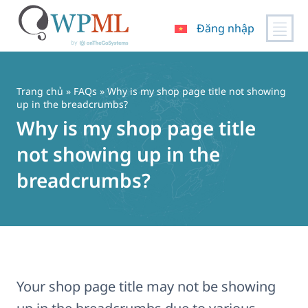
Đăng nhập
Chuyển
đến
nội
Trang chủ
»
FAQs
» Why is my shop page title not showing
dung
up in the breadcrumbs?
Why is my shop page title
not showing up in the
breadcrumbs?
Your shop page title may not be showing