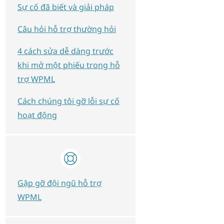
Sự cố đã biết và giải pháp
Câu hỏi hỗ trợ thường hỏi
4 cách sửa dễ dàng trước
khi mở một phiếu trong hỗ
trợ WPML
Cách chúng tôi gỡ lỗi sự cố
hoạt động
Gặp gỡ đội ngũ hỗ trợ
WPML