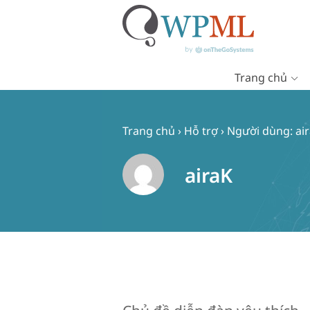
Trang chủ
Chuyển
đến
nội
Trang chủ
›
Hỗ trợ
›
Người dùng: ai
dung
airaK