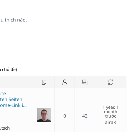
u thích nào.
 chủ đề)
ite
ten Seiten
Home-Link i…
1 year, 1
month
0
42
trước
airaK
utsch