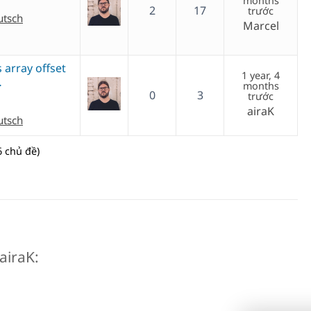
months
2
17
trước
utsch
Marcel
 array offset
1 year, 4
…
months
0
3
trước
airaK
utsch
 chủ đề)
 airaK: