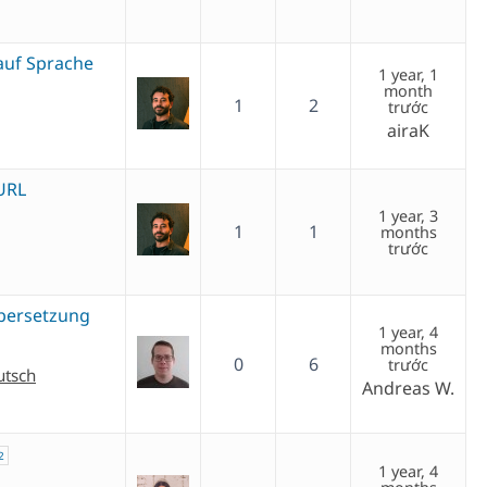
auf Sprache
1 year, 1
month
1
2
trước
airaK
URL
1 year, 3
1
1
months
trước
Übersetzung
1 year, 4
months
0
6
trước
utsch
Andreas W.
2
1 year, 4