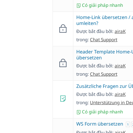
Có giải pháp nhanh
Home-Link übersetzen / 
umleiten?
Được bắt đầu bởi:
airaK
trong:
Chat Support
Header Template Home-
übersetzen
Được bắt đầu bởi:
airaK
trong:
Chat Support
Zusätzliche Fragen zur 
Được bắt đầu bởi:
airaK
trong:
Unterstützung in De
Có giải pháp nhanh
WS Form übersetzen
1
Được bắt đầu bởi:
airaK