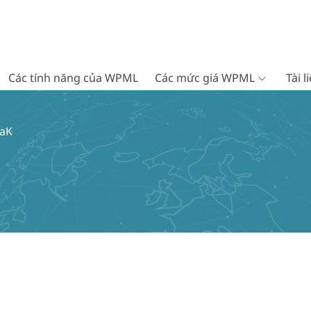
Các tính năng của WPML
Các mức giá WPML
Tài 
raK