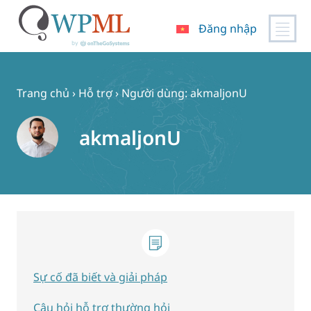
Đăng nhập
Chuyển
đến
nội
Trang chủ
›
Hỗ trợ
›
Người dùng: akmaljonU
dung
akmaljonU
Sự cố đã biết và giải pháp
Câu hỏi hỗ trợ thường hỏi