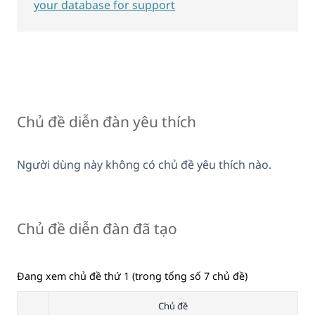
your database for support
Chủ đề diễn đàn yêu thích
Người dùng này không có chủ đề yêu thích nào.
Chủ đề diễn đàn đã tạo
Đang xem chủ đề thứ 1 (trong tổng số 7 chủ đề)
Chủ đề