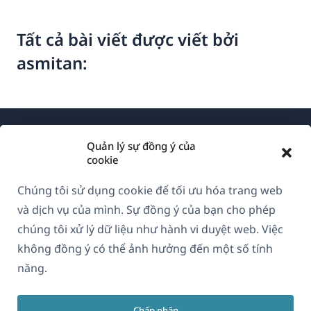
Tất cả bài viết được viết bởi
asmitan:
Quản lý sự đồng ý của
cookie
Chúng tôi sử dụng cookie để tối ưu hóa trang web
Về WPML
và dịch vụ của mình. Sự đồng ý của bạn cho phép
GDPR & Chính sách Bảo mật
chúng tôi xử lý dữ liệu như hành vi duyệt web. Việc
không đồng ý có thể ảnh hưởng đến một số tính
(mở
Tham gia đội ngũ của chúng tôi
năng.
trong
(mở
(mở
(mở
cửa
trong
trong
trong
sổ
Chấp nhận