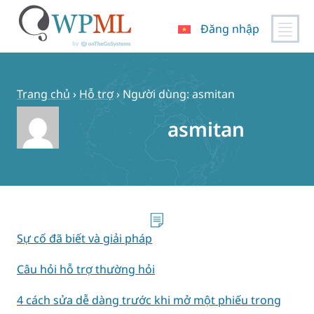
Đăng nhập
Chuyển
đến
nội
Trang chủ
›
Hỗ trợ
›
Người dùng: asmitan
dung
asmitan
Sự cố đã biết và giải pháp
Câu hỏi hỗ trợ thường hỏi
4 cách sửa dễ dàng trước khi mở một phiếu trong