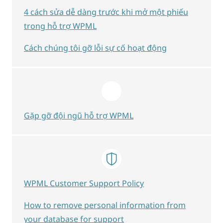
4 cách sửa dễ dàng trước khi mở một phiếu
trong hỗ trợ WPML
Cách chúng tôi gỡ lỗi sự cố hoạt động
Gặp gỡ đội ngũ hỗ trợ WPML
WPML Customer Support Policy
How to remove personal information from
your database for support