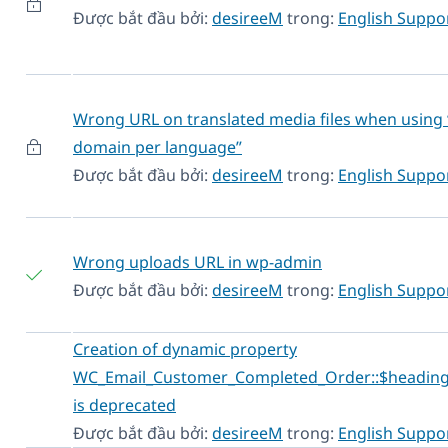
Được bắt đầu bởi:
desireeM
trong:
English Suppo
Wrong URL on translated media files when using “
domain per language”
Được bắt đầu bởi:
desireeM
trong:
English Suppo
Wrong uploads URL in wp-admin
Được bắt đầu bởi:
desireeM
trong:
English Suppo
Creation of dynamic property
WC_Email_Customer_Completed_Order::$headin
is deprecated
Được bắt đầu bởi:
desireeM
trong:
English Suppo