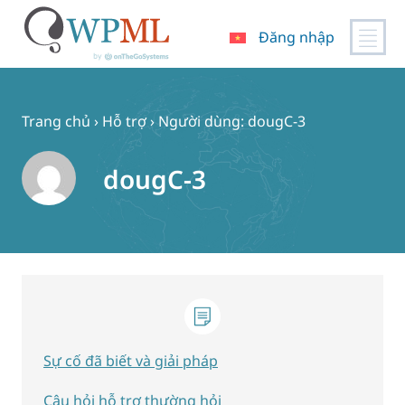
Đăng nhập
Chuyển
đến
nội
Trang chủ
›
Hỗ trợ
›
Người dùng: dougC-3
dung
dougC-3
Sự cố đã biết và giải pháp
Câu hỏi hỗ trợ thường hỏi