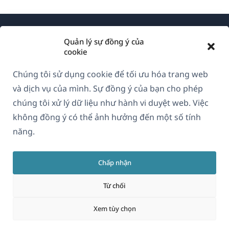
Quản lý sự đồng ý của
cookie
Chúng tôi sử dụng cookie để tối ưu hóa trang web
Về WPML
và dịch vụ của mình. Sự đồng ý của bạn cho phép
GDPR & Chính sách Bảo mật
chúng tôi xử lý dữ liệu như hành vi duyệt web. Việc
không đồng ý có thể ảnh hưởng đến một số tính
(mở
Tham gia đội ngũ của chúng tôi
năng.
trong
(mở
(mở
(mở
cửa
trong
trong
trong
sổ
Chấp nhận
cửa
cửa
cửa
Vietnamese
mới)
sổ
sổ
sổ
Từ chối
mới)
mới)
mới)
(mở
© 2026
OnTheGoSystems Limited
Xem tùy chọn
trong