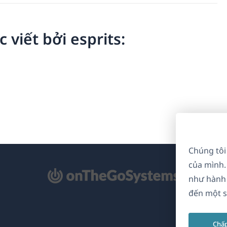
c viết bởi esprits:
Chúng tôi
của mình.
mở
như hành 
ong
đến một s
a
Chấ