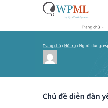
Trang chủ
Chuyển
đến
nội
Trang chủ
›
Hỗ trợ
›
Người dùng: esp
dung
Chủ đề diễn đàn y