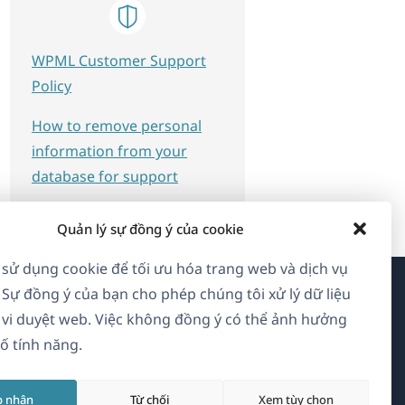
WPML Customer Support
Policy
How to remove personal
information from your
database for support
Quản lý sự đồng ý của cookie
 sử dụng cookie để tối ưu hóa trang web và dịch vụ
 Sự đồng ý của bạn cho phép chúng tôi xử lý dữ liệu
Về WPML
vi duyệt web. Việc không đồng ý có thể ảnh hưởng
ố tính năng.
GDPR & Chính sách Bảo mật
(mở
Tham gia đội ngũ của chúng tôi
p nhận
Từ chối
Xem tùy chọn
trong