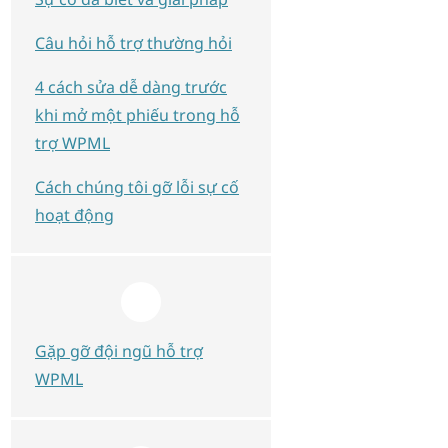
Câu hỏi hỗ trợ thường hỏi
4 cách sửa dễ dàng trước
khi mở một phiếu trong hỗ
trợ WPML
Cách chúng tôi gỡ lỗi sự cố
hoạt động
Gặp gỡ đội ngũ hỗ trợ
WPML