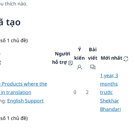
u thích nào.
ã tạo
số 1 chủ đề)
Ý
Bài
ề
Người
kiến
viết
Mới nhất
hỗ trợ
1 year, 3
 Products where the
months
in translation
0
2
trước
ng:
English Support
Shekhar
Bhandari
số 1 chủ đề)