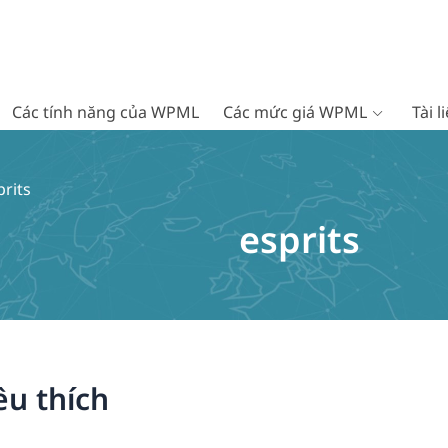
Các tính năng của WPML
Các mức giá WPML
Tài 
rits
esprits
êu thích