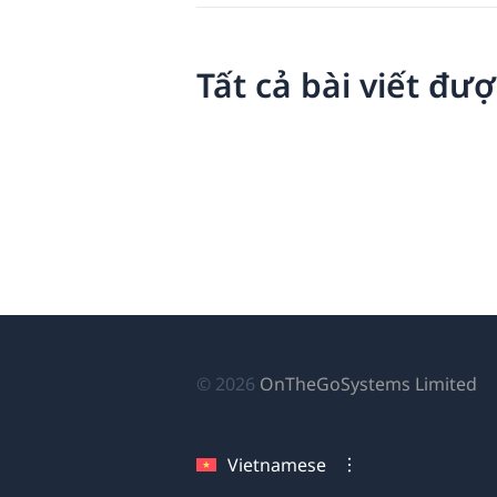
Tất cả bài viết đượ
(
© 2026
OnTheGoSystems Limited
tr
cử
Vietnamese
sổ