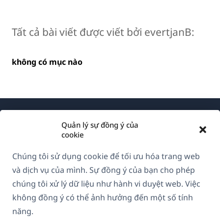
Tất cả bài viết được viết bởi evertjanB:
không có mục nào
Quản lý sự đồng ý của
cookie
Chúng tôi sử dụng cookie để tối ưu hóa trang web
Về WPML
và dịch vụ của mình. Sự đồng ý của bạn cho phép
GDPR & Chính sách Bảo mật
chúng tôi xử lý dữ liệu như hành vi duyệt web. Việc
không đồng ý có thể ảnh hưởng đến một số tính
(mở
Tham gia đội ngũ của chúng tôi
năng.
trong
(mở
(mở
(mở