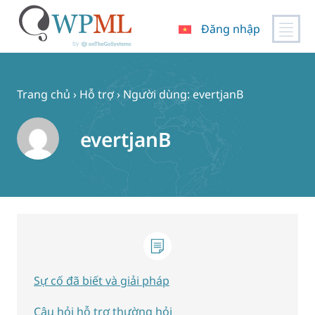
Đăng nhập
Chuyển
đến
nội
Trang chủ
›
Hỗ trợ
›
Người dùng: evertjanB
dung
evertjanB
Sự cố đã biết và giải pháp
Câu hỏi hỗ trợ thường hỏi