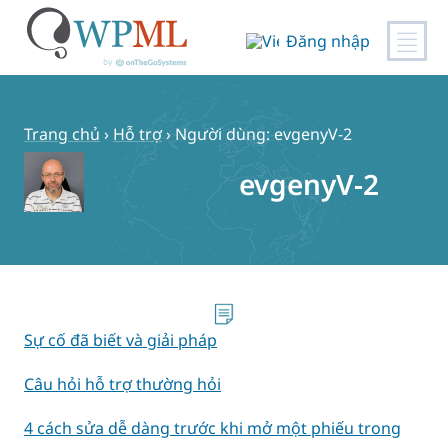
Đăng nhập
Chuyển
đến
nội
Trang chủ
›
Hỗ trợ
›
Người dùng: evgenyV-2
dung
evgenyV-2
Sự cố đã biết và giải pháp
Câu hỏi hỗ trợ thường hỏi
4 cách sửa dễ dàng trước khi mở một phiếu trong