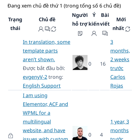
Đang xem chủ đề thứ 1 (trong tổng số 6 chủ đề)
Người
Ý
Bài
Trạng
Chủ đề
Mới
hỗ trợ
kiến
viết
thái
nhất
In translation, some
3
template parts
months,
aren’t shown.
2 weeks
0
16
Được bắt đầu bởi:
trước
evgenyV-2
trong:
Carlos
English Support
Rojas
I am using
Elementor, ACF and
WPML for a
multilingual
1 year, 3
website, and have
months
0
4
issues with custom
trước