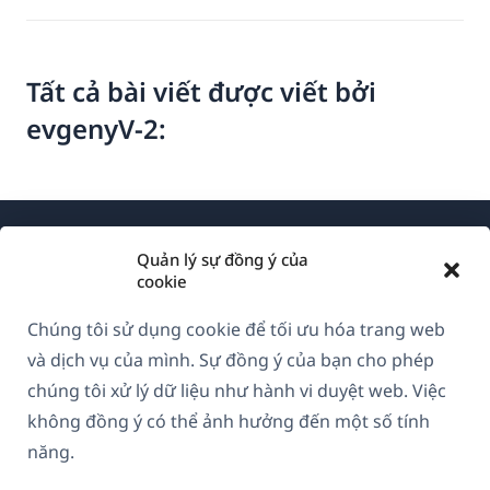
Tất cả bài viết được viết bởi
evgenyV-2:
Quản lý sự đồng ý của
cookie
Chúng tôi sử dụng cookie để tối ưu hóa trang web
Về WPML
và dịch vụ của mình. Sự đồng ý của bạn cho phép
GDPR & Chính sách Bảo mật
chúng tôi xử lý dữ liệu như hành vi duyệt web. Việc
không đồng ý có thể ảnh hưởng đến một số tính
(mở
Tham gia đội ngũ của chúng tôi
năng.
trong
(mở
(mở
(mở
cửa