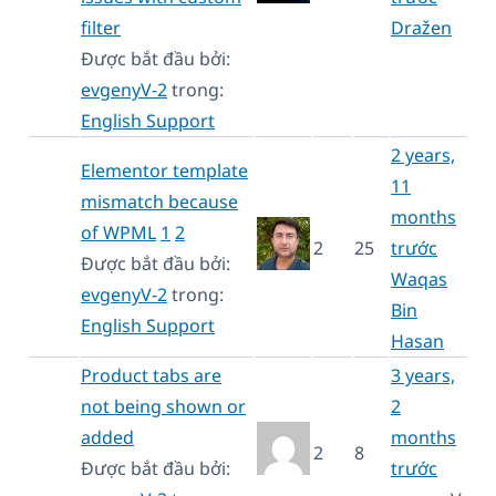
filter
Dražen
Được bắt đầu bởi:
evgenyV-2
trong:
English Support
2 years,
Elementor template
11
mismatch because
months
of WPML
1
2
2
25
trước
Được bắt đầu bởi:
Waqas
evgenyV-2
trong:
Bin
English Support
Hasan
Product tabs are
3 years,
not being shown or
2
added
months
2
8
Được bắt đầu bởi:
trước