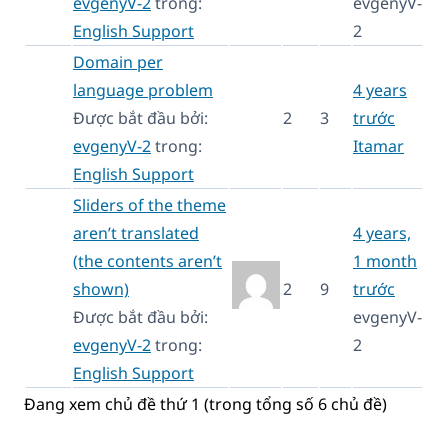
evgenyV-2
trong:
evgenyV-
English Support
2
Domain per
language problem
4 years
Được bắt đầu bởi:
2
3
trước
evgenyV-2
trong:
Itamar
English Support
Sliders of the theme
aren’t translated
4 years,
(the contents aren’t
1 month
shown)
2
9
trước
Được bắt đầu bởi:
evgenyV-
evgenyV-2
trong:
2
English Support
Đang xem chủ đề thứ 1 (trong tổng số 6 chủ đề)