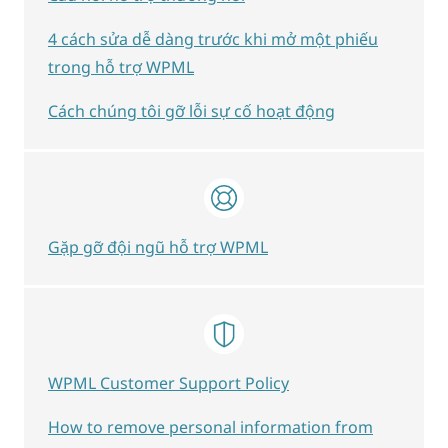
4 cách sửa dễ dàng trước khi mở một phiếu
trong hỗ trợ WPML
Cách chúng tôi gỡ lỗi sự cố hoạt động
Gặp gỡ đội ngũ hỗ trợ WPML
WPML Customer Support Policy
How to remove personal information from