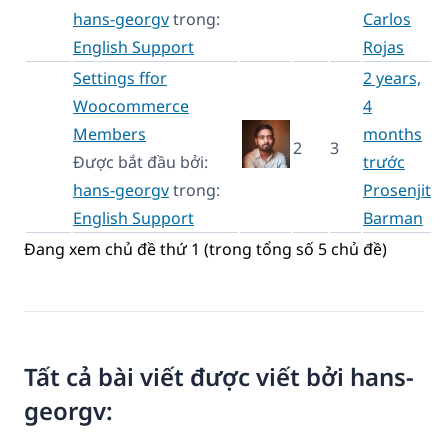
hans-georgv
trong:
Carlos
English Support
Rojas
Settings ffor
2 years,
Woocommerce
4
Members
months
2
3
Được bắt đầu bởi:
trước
hans-georgv
trong:
Prosenjit
English Support
Barman
Đang xem chủ đề thứ 1 (trong tổng số 5 chủ đề)
Tất cả bài viết được viết bởi hans-
georgv: