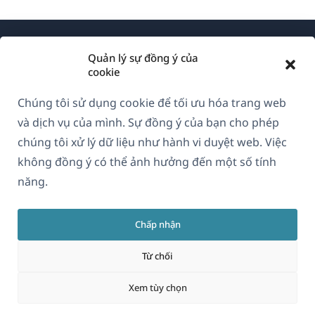
Quản lý sự đồng ý của
cookie
Chúng tôi sử dụng cookie để tối ưu hóa trang web
Về WPML
và dịch vụ của mình. Sự đồng ý của bạn cho phép
GDPR & Chính sách Bảo mật
chúng tôi xử lý dữ liệu như hành vi duyệt web. Việc
không đồng ý có thể ảnh hưởng đến một số tính
(mở
Tham gia đội ngũ của chúng tôi
năng.
trong
(mở
(mở
(mở
cửa
trong
trong
trong
sổ
Chấp nhận
cửa
cửa
cửa
Vietnamese
mới)
sổ
sổ
sổ
Từ chối
mới)
mới)
mới)
(mở
© 2026
OnTheGoSystems Limited
Xem tùy chọn
trong