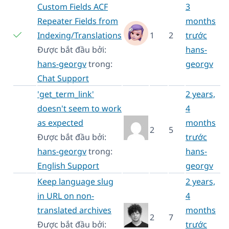
Custom Fields ACF
3
Repeater Fields from
months
Indexing/Translations
1
2
trước
Được bắt đầu bởi:
hans-
hans-georgv
trong:
georgv
Chat Support
'get_term_link'
2 years,
doesn't seem to work
4
as expected
months
2
5
Được bắt đầu bởi:
trước
hans-georgv
trong:
hans-
English Support
georgv
Keep language slug
2 years,
in URL on non-
4
translated archives
months
2
7
Được bắt đầu bởi:
trước