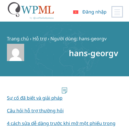
Đăng nhập
Chuyển
đến
nội
Trang chủ
›
Hỗ trợ
›
Người dùng: hans-georgv
dung
hans-georgv
Sự cố đã biết và giải pháp
Câu hỏi hỗ trợ thường hỏi
4 cách sửa dễ dàng trước khi mở một phiếu trong