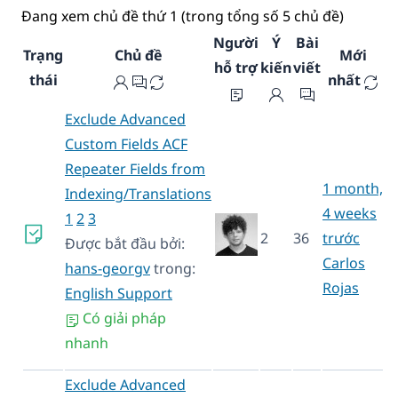
Đang xem chủ đề thứ 1 (trong tổng số 5 chủ đề)
Người
Ý
Bài
Trạng
Chủ đề
Mới
hỗ trợ
kiến
viết
thái
nhất
Exclude Advanced
Custom Fields ACF
Repeater Fields from
1 month,
Indexing/Translations
4 weeks
1
2
3
2
36
trước
Được bắt đầu bởi:
Carlos
hans-georgv
trong:
Rojas
English Support
Có giải pháp
nhanh
Exclude Advanced