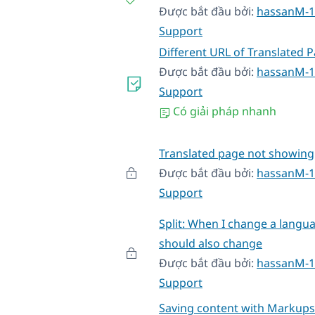
Được bắt đầu bởi:
hassanM-1
Support
Different URL of Translated 
Được bắt đầu bởi:
hassanM-1
Support
Có giải pháp nhanh
Translated page not showing
Được bắt đầu bởi:
hassanM-1
Support
Split: When I change a langu
should also change
Được bắt đầu bởi:
hassanM-1
Support
Saving content with Markups