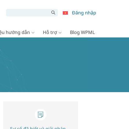
Đăng nhập
liệu hướng dẫn
Hỗ trợ
Blog WPML
1
Sự cố đã biết và giải pháp