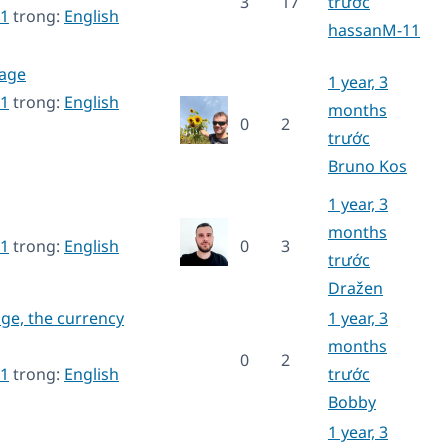
3
17
trước
1
trong:
English
hassanM-11
Page
1 year, 3
1
trong:
English
months
0
2
trước
Bruno Kos
1 year, 3
months
1
trong:
English
0
3
trước
Dražen
age, the currency
1 year, 3
months
0
2
1
trong:
English
trước
Bobby
1 year, 3