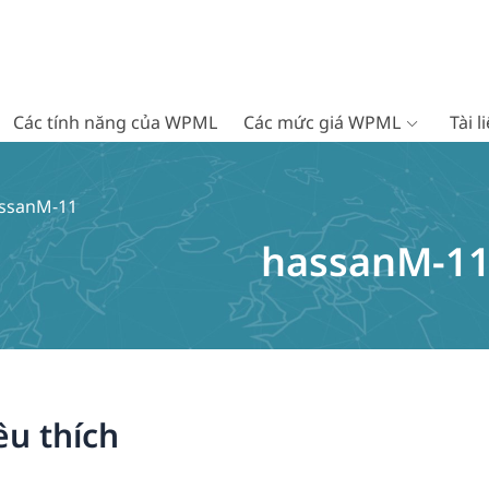
Các tính năng của WPML
Các mức giá WPML
Tài 
assanM-11
hassanM-1
êu thích