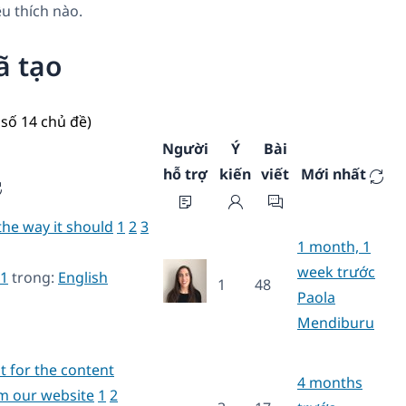
u thích nào.
ã tạo
số 14 chủ đề)
Người
Ý
Bài
hỗ trợ
kiến
viết
Mới nhất
the way it should
1
2
3
1 month, 1
week trước
1
trong:
English
1
48
Paola
Mendiburu
nt for the content
4 months
m our website
1
2