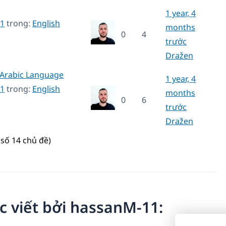
1 year, 4
1
trong:
English
months
0
4
trước
Dražen
n Arabic Language
1 year, 4
1
trong:
English
months
0
6
trước
Dražen
số 14 chủ đề)
ợc viết bởi hassanM-11: