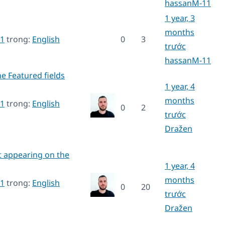
hassanM-11
1 year, 3
months
1
trong:
English
0
3
trước
hassanM-11
he Featured fields
1 year, 4
months
1
trong:
English
0
2
trước
Dražen
ot appearing on the
1 year, 4
months
1
trong:
English
0
20
trước
Dražen