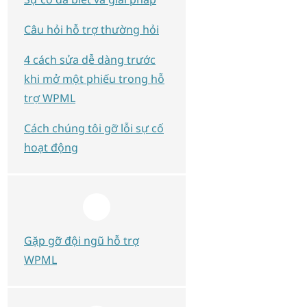
Câu hỏi hỗ trợ thường hỏi
4 cách sửa dễ dàng trước
khi mở một phiếu trong hỗ
trợ WPML
Cách chúng tôi gỡ lỗi sự cố
hoạt động
Gặp gỡ đội ngũ hỗ trợ
WPML