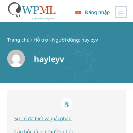
Đăng nhập
Chuyển
đến
nội
Trang chủ
›
Hỗ trợ
›
Người dùng: hayleyv
dung
hayleyv
Sự cố đã biết và giải pháp
Câu hỏi hỗ trợ thường hỏi