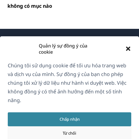
không có mục nào
Quản lý sự đồng ý của
cookie
Chúng tôi sử dụng cookie để tối ưu hóa trang web
Về WPML
và dịch vụ của mình. Sự đồng ý của bạn cho phép
GDPR & Chính sách Bảo mật
chúng tôi xử lý dữ liệu như hành vi duyệt web. Việc
không đồng ý có thể ảnh hưởng đến một số tính
(mở
Tham gia đội ngũ của chúng tôi
năng.
trong
(mở
(mở
(mở
cửa
trong
trong
trong
sổ
Chấp nhận
cửa
cửa
cửa
Vietnamese
mới)
sổ
sổ
sổ
Từ chối
mới)
mới)
mới)