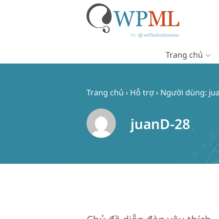
Trang chủ
Chuyển
đến
nội
Trang chủ
›
Hỗ trợ
›
Người dùng: ju
dung
juanD-28