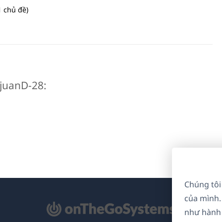
 chủ đề)
i juanD-28:
Chúng tôi
của mình.
mở
như hành 