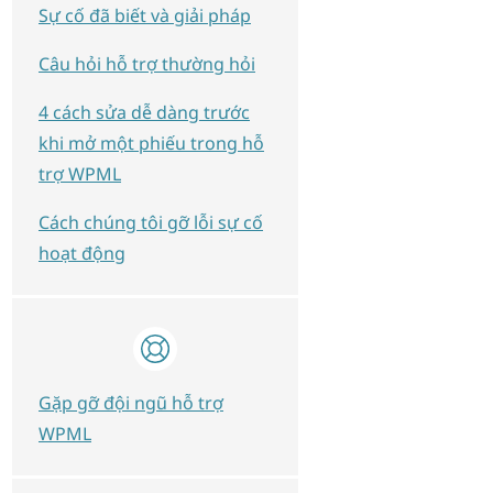
Sự cố đã biết và giải pháp
Câu hỏi hỗ trợ thường hỏi
4 cách sửa dễ dàng trước
khi mở một phiếu trong hỗ
trợ WPML
Cách chúng tôi gỡ lỗi sự cố
hoạt động
Gặp gỡ đội ngũ hỗ trợ
WPML