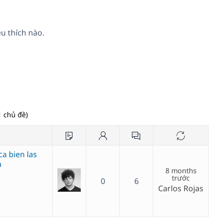
u thích nào.
 chủ đề)
a bien las
a
8 months
trước
0
6
Carlos Rojas