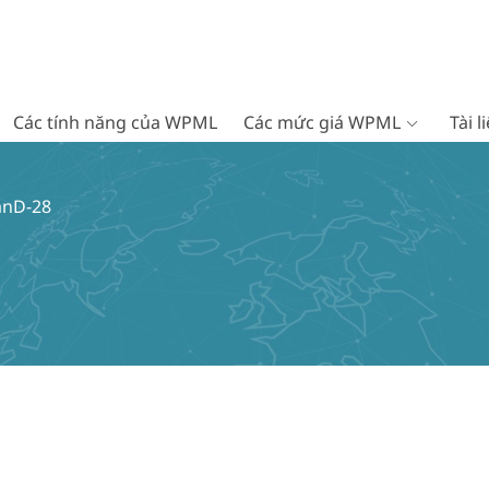
Các tính năng của WPML
Các mức giá WPML
Tài 
anD-28