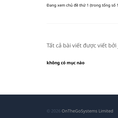
Đang xem chủ đề thứ 1 (trong tổng số 1
Tất cả bài viết được viết bở
không có mục nào
(
© 2026
OnTheGoSystems Limited