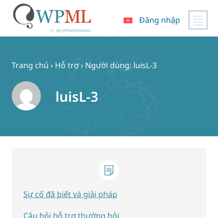
Đăng nhập
Chuyển
đến
nội
Trang chủ
›
Hỗ trợ
›
Người dùng: luisL-3
dung
luisL-3
Sự cố đã biết và giải pháp
Câu hỏi hỗ trợ thường hỏi