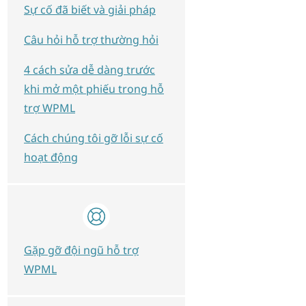
Sự cố đã biết và giải pháp
Câu hỏi hỗ trợ thường hỏi
4 cách sửa dễ dàng trước
khi mở một phiếu trong hỗ
trợ WPML
Cách chúng tôi gỡ lỗi sự cố
hoạt động
Gặp gỡ đội ngũ hỗ trợ
WPML