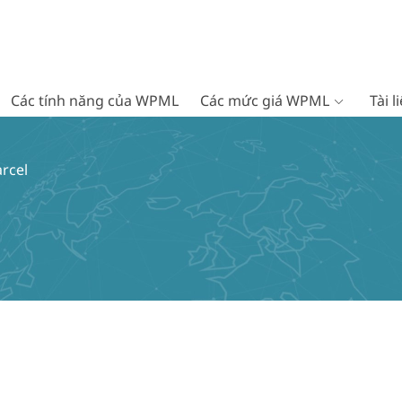
Các tính năng của WPML
Các mức giá WPML
Tài 
rcel