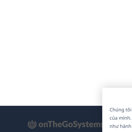
Chúng tôi
của mình.
mở
như hành 