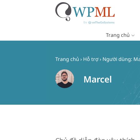
Trang chủ
Chuyển
đến
nội
Trang chủ
›
Hỗ trợ
›
Người dùng: Ma
dung
Marcel