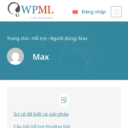
Đăng nhập
Chuyển
đến
nội
Trang chủ
›
Hỗ trợ
›
Người dùng: Max
dung
Max
Sự cố đã biết và giải pháp
Câu hỏi hỗ trợ thường hỏi