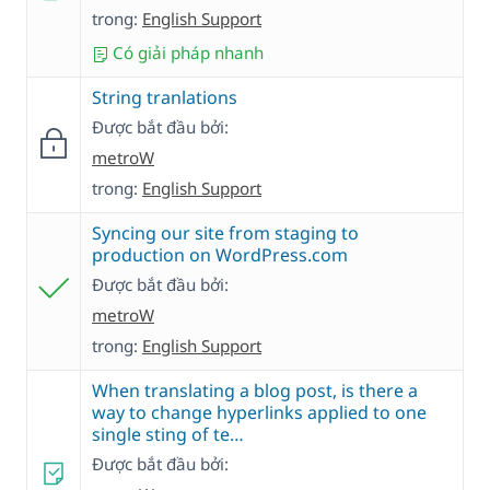
trong:
English Support
Có giải pháp nhanh
String tranlations
Được bắt đầu bởi:
metroW
trong:
English Support
Syncing our site from staging to
production on WordPress.com
Được bắt đầu bởi:
metroW
trong:
English Support
When translating a blog post, is there a
way to change hyperlinks applied to one
single sting of te…
Được bắt đầu bởi: