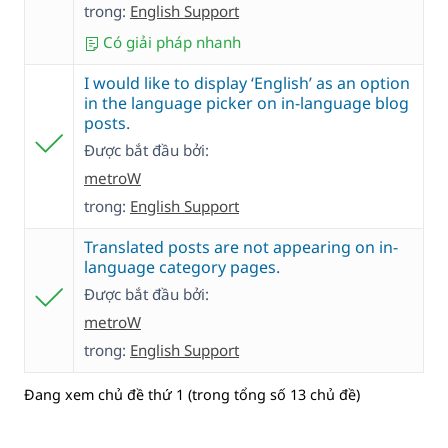
trong:
English Support
Có giải pháp nhanh
I would like to display ‘English’ as an option
in the language picker on in-language blog
posts.
Được bắt đầu bởi:
metroW
trong:
English Support
Translated posts are not appearing on in-
language category pages.
Được bắt đầu bởi:
metroW
trong:
English Support
Đang xem chủ đề thứ 1 (trong tổng số 13 chủ đề)