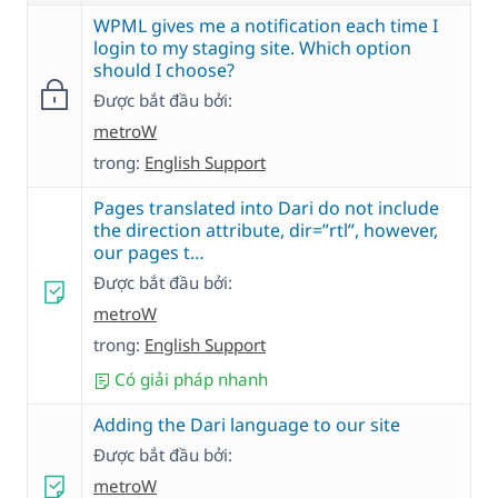
WPML gives me a notification each time I
login to my staging site. Which option
should I choose?
Được bắt đầu bởi:
metroW
trong:
English Support
Pages translated into Dari do not include
the direction attribute, dir=”rtl”, however,
our pages t…
Được bắt đầu bởi:
metroW
trong:
English Support
Có giải pháp nhanh
Adding the Dari language to our site
Được bắt đầu bởi:
metroW