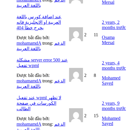
Mersal
باللغة العربية
عند اضافة كورس باللغة
العربية او الانجليزية فانه
2 years, 2
months trước
يخرج خطأ 404
2
11
Osama
Được bắt đầu bởi:
Mersal
mohamamdA
trong:
الدعم
باللغة العربية
مشكلة server error 500 عند
2 years, 4
تفعيل wpml
months trước
Được bắt đầu bởi:
2
8
Mohamed
mohamamdA
trong:
الدعم
Sayed
باللغة العربية
عند تفعيل wpml لا تظهر
الكورسات في صفحة
2 years, 9
months trước
الطالب
2
15
Mohamed
Được bắt đầu bởi:
Sayed
mohamamdA
trong:
الدعم
باللغة العربية