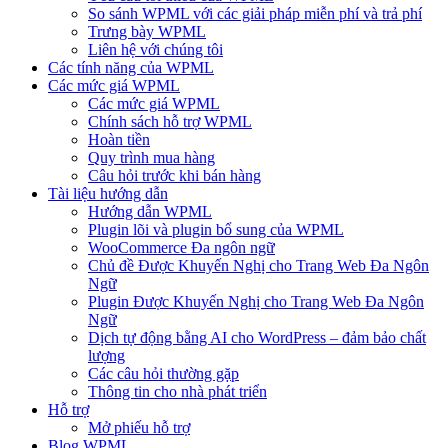
So sánh WPML với các giải pháp miễn phí và trả phí
Trưng bày WPML
Liên hệ với chúng tôi
Các tính năng của WPML
Các mức giá WPML
Các mức giá WPML
Chính sách hỗ trợ WPML
Hoàn tiền
Quy trình mua hàng
Câu hỏi trước khi bán hàng
Tài liệu hướng dẫn
Hướng dẫn WPML
Plugin lõi và plugin bổ sung của WPML
WooCommerce Đa ngôn ngữ
Chủ đề Được Khuyến Nghị cho Trang Web Đa Ngôn
Ngữ
Plugin Được Khuyến Nghị cho Trang Web Đa Ngôn
Ngữ
Dịch tự động bằng AI cho WordPress – đảm bảo chất
lượng
Các câu hỏi thường gặp
Thông tin cho nhà phát triển
Hỗ trợ
Mở phiếu hỗ trợ
Blog WPML