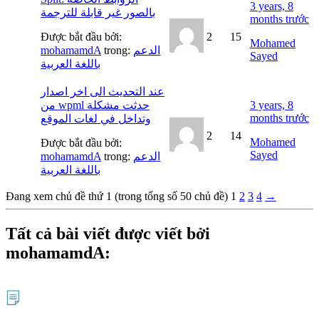
3 years, 8
بالصور غير قابلة للترجمة
months trước
Được bắt đầu bởi:
2
15
Mohamed
mohamamdA
trong:
الدعم
Sayed
باللغة العربية
عند التحديث الى اخر اصدار
من wpml حدثت مشكلة
3 years, 8
months trước
وتداخل في لغات الموقع
2
14
Mohamed
Được bắt đầu bởi:
Sayed
mohamamdA
trong:
الدعم
باللغة العربية
Đang xem chủ đề thứ 1 (trong tổng số 50 chủ đề)
1
2
3
4
→
Tất cả bài viết được viết bởi
mohamamdA: