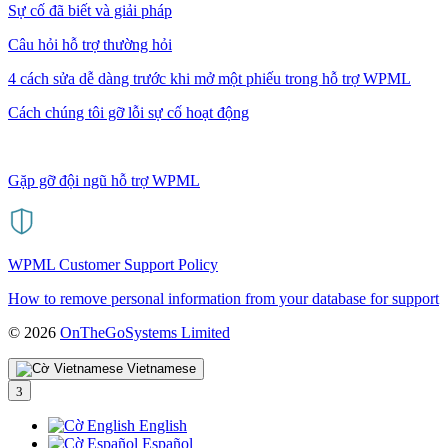
Sự cố đã biết và giải pháp
Câu hỏi hỗ trợ thường hỏi
4 cách sửa dễ dàng trước khi mở một phiếu trong hỗ trợ WPML
Cách chúng tôi gỡ lỗi sự cố hoạt động
Gặp gỡ đội ngũ hỗ trợ WPML
WPML Customer Support Policy
How to remove personal information from your database for support
(mở
© 2026
OnTheGoSystems Limited
trong
cửa
Vietnamese
sổ
mới)
English
Español