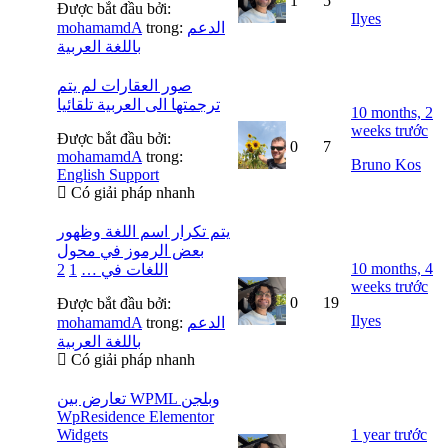
1
5
Được bắt đầu bởi:
Ilyes
mohamamdA
trong:
الدعم
باللغة العربية
صور العقارات لم يتم
ترجمتها الى العربية تلقائيا
10 months, 2
weeks trước
Được bắt đầu bởi:
0
7
mohamamdA
trong:
Bruno Kos
English Support
Có giải pháp nhanh
يتم تكرار اسم اللغة وظهور
بعض الرموز في محول
10 months, 4
2
1
اللغات في …
weeks trước
0
19
Được bắt đầu bởi:
Ilyes
mohamamdA
trong:
الدعم
باللغة العربية
Có giải pháp nhanh
تعارض بين WPML وبلجن
WpResidence Elementor
Widgets
1 year trước