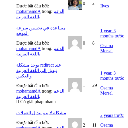
0
2
Được bắt đầu bởi:
Ilyes
mohamamdA
trong:
الدعم
باللغة العربية
مساعدة في تحسين سرعة
1 year, 3
الموقع
months trước
Được bắt đầu bởi:
0
8
Osama
mohamamdA
trong:
الدعم
Mersal
باللغة العربية
يوجد مشكلة redirect عند
تبديل الى اللغة العربية
1 year, 3
والعكس
months trước
1
29
Được bắt đầu bởi:
Osama
mohamamdA
trong:
الدعم
Mersal
باللغة العربية
Có giải pháp nhanh
مشكلة لا يتم تبديل العملات
2 years trước
Được bắt đầu bởi:
2
11
Osama
mohamamdA
trong:
الدعم