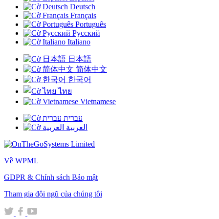
Deutsch
Français
Português
Русский
Italiano
日本語
简体中文
한국어
ไทย
Vietnamese
עברית
العربية
Về WPML
GDPR & Chính sách Bảo mật
(mở
Tham gia đội ngũ của chúng tôi
trong
(mở
(mở
(mở
cửa
trong
trong
trong