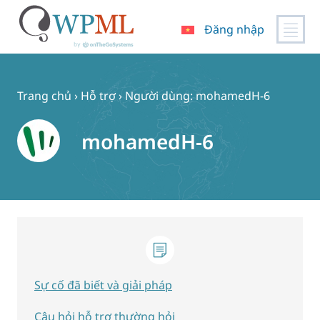
Đăng nhập
Chuyển
đến
nội
Trang chủ
›
Hỗ trợ
›
Người dùng: mohamedH-6
dung
mohamedH-6
Sự cố đã biết và giải pháp
Câu hỏi hỗ trợ thường hỏi