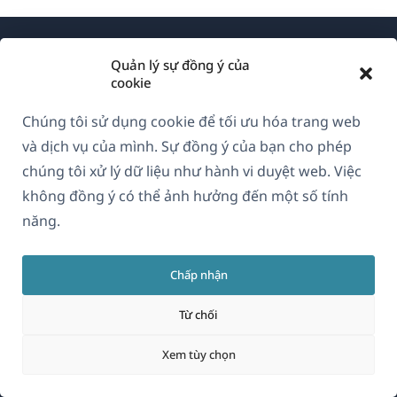
Quản lý sự đồng ý của
cookie
Chúng tôi sử dụng cookie để tối ưu hóa trang web
Về WPML
và dịch vụ của mình. Sự đồng ý của bạn cho phép
GDPR & Chính sách Bảo mật
chúng tôi xử lý dữ liệu như hành vi duyệt web. Việc
không đồng ý có thể ảnh hưởng đến một số tính
(mở
Tham gia đội ngũ của chúng tôi
năng.
trong
(mở
(mở
(mở
cửa
trong
trong
trong
sổ
Chấp nhận
cửa
cửa
cửa
Vietnamese
mới)
sổ
sổ
sổ
Từ chối
mới)
mới)
mới)
(mở
© 2026
OnTheGoSystems Limited
Xem tùy chọn
trong
cửa