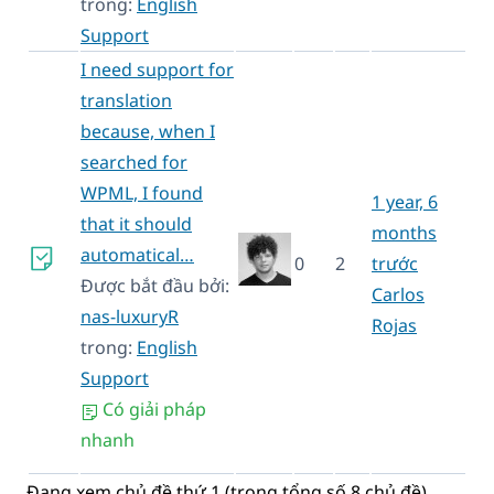
trong:
English
Support
I need support for
translation
because, when I
searched for
WPML, I found
1 year, 6
that it should
months
automatical…
0
2
trước
Được bắt đầu bởi:
Carlos
nas-luxuryR
Rojas
trong:
English
Support
Có giải pháp
nhanh
Đang xem chủ đề thứ 1 (trong tổng số 8 chủ đề)