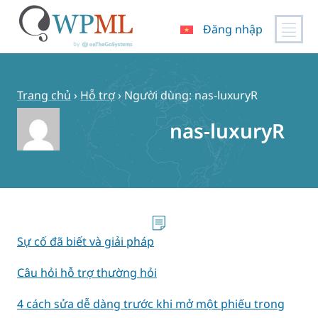
Đăng nhập
Chuyển
đến
nội
Trang chủ
›
Hỗ trợ
›
Người dùng: nas-luxuryR
dung
nas-luxuryR
Sự cố đã biết và giải pháp
Câu hỏi hỗ trợ thường hỏi
4 cách sửa dễ dàng trước khi mở một phiếu trong