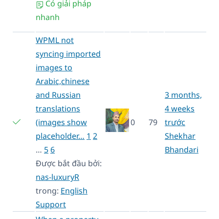
Có giải pháp
nhanh
WPML not
syncing imported
images to
Arabic,chinese
and Russian
3 months,
translations
4 weeks
(images show
0
79
trước
placeholder…
1
2
Shekhar
…
5
6
Bhandari
Được bắt đầu bởi:
nas-luxuryR
trong:
English
Support