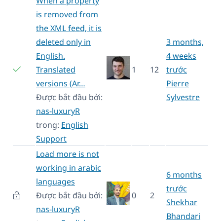
When a property
is removed from
the XML feed, it is
deleted only in
3 months,
English.
4 weeks
Translated
1
12
trước
versions (Ar…
Pierre
Được bắt đầu bởi:
Sylvestre
nas-luxuryR
trong:
English
Support
Load more is not
working in arabic
6 months
languages
trước
Được bắt đầu bởi:
0
2
Shekhar
nas-luxuryR
Bhandari