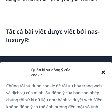
Tất cả bài viết được viết bởi nas-
luxuryR:
Quản lý sự đồng ý của
cookie
Chúng tôi sử dụng cookie để tối ưu hóa trang web
Về WPML
và dịch vụ của mình. Sự đồng ý của bạn cho phép
GDPR & Chính sách Bảo mật
chúng tôi xử lý dữ liệu như hành vi duyệt web. Việc
không đồng ý có thể ảnh hưởng đến một số tính
(mở
Tham gia đội ngũ của chúng tôi