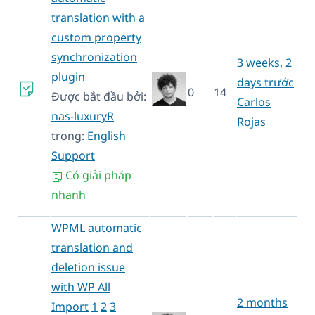
translation with a
custom property
synchronization
3 weeks, 2
plugin
days trước
0
14
Được bắt đầu bởi:
Carlos
nas-luxuryR
Rojas
trong:
English
Support
Có giải pháp
nhanh
WPML automatic
translation and
deletion issue
with WP All
2 months
Import
1
2
3