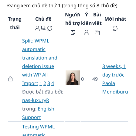
Đang xem chủ đề thứ 1 (trong tổng số 8 chủ đề)
Người
Ý
Bài
Trạng
Chủ đề
Mới nhất
hỗ trợ
kiến
viết
thái
Split: WPML
automatic
translation and
deletion issue
3 weeks, 1
with WP All
day trước
0
49
Import
1
2
3
4
Paola
Được bắt đầu bởi:
Mendiburu
nas-luxuryR
trong:
English
Support
Testing WPML
automatic