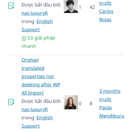
trước
Được bắt đầu bởi:
1
42
Carlos
nas-luxuryR
Rojas
trong:
English
Support
Có giải pháp
nhanh
Orphan
translated
properties not
deleting after WP
3 months
All Import
trước
Được bắt đầu bởi:
0
8
Paola
nas-luxuryR
Mendiburu
trong:
English
Support