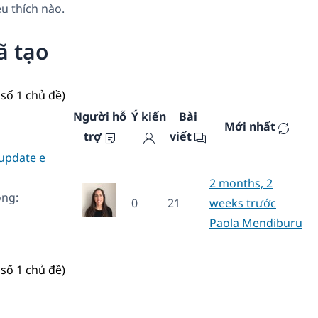
u thích nào.
ã tạo
số 1 chủ đề)
Người hỗ
Ý kiến
Bài
Mới nhất
trợ
viết
 update e
2 months, 2
ong:
0
21
weeks trước
Paola Mendiburu
số 1 chủ đề)