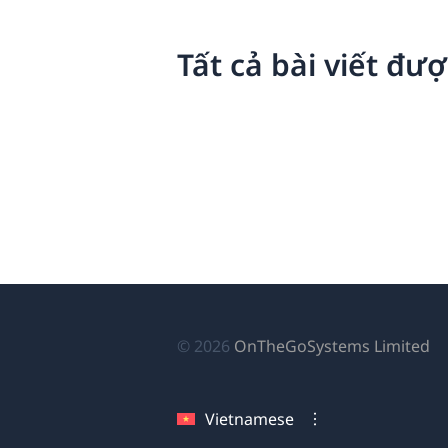
Tất cả bài viết đượ
(
© 2026
OnTheGoSystems Limited
tr
cử
Vietnamese
sổ