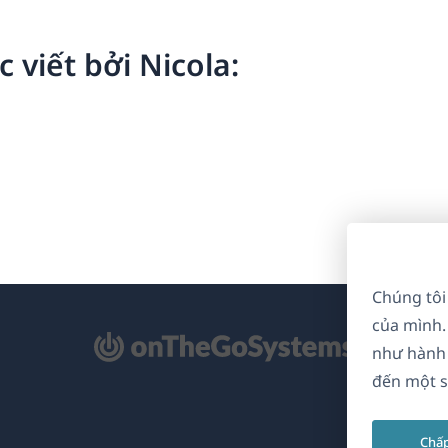
c viết bởi Nicola:
Chúng tôi
của mình.
mở
như hành 
ong
đến một s
a
Chấ