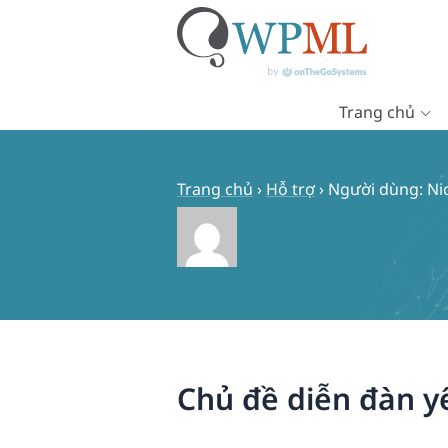
Trang chủ
Chuyển
đến
nội
Trang chủ
›
Hỗ trợ
›
Người dùng: Ni
dung
Chủ đề diễn đàn y