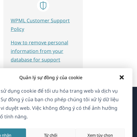
WPML Customer Support
Policy
How to remove personal
information from your
database for support
Quản lý sự đồng ý của cookie
 sử dụng cookie để tối ưu hóa trang web và dịch vụ
 Sự đồng ý của bạn cho phép chúng tôi xử lý dữ liệu
Về WPML
vi duyệt web. Việc không đồng ý có thể ảnh hưởng
ố tính năng.
GDPR & Chính sách Bảo mật
(mở
Tham gia đội ngũ của chúng tôi
p nhận
Từ chối
Xem tùy chọn
trong