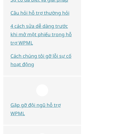
Câu hỏi hỗ trợ thường hỏi
4 cách sửa dễ dàng trước
khi mở một phiếu trong hỗ
trợ WPML
Cách chúng tôi gỡ lỗi sự cố
hoạt động
Gặp gỡ đội ngũ hỗ trợ
WPML