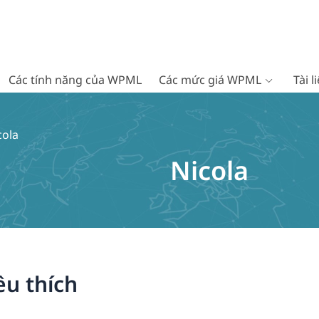
Các tính năng của WPML
Các mức giá WPML
Tài 
cola
Nicola
êu thích