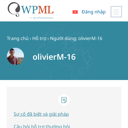
Đăng nhập
Chuyển
đến
nội
Trang chủ
›
Hỗ trợ
›
Người dùng: olivierM-16
dung
olivierM-16
Sự cố đã biết và giải pháp
Câu hỏi hỗ trợ thường hỏi