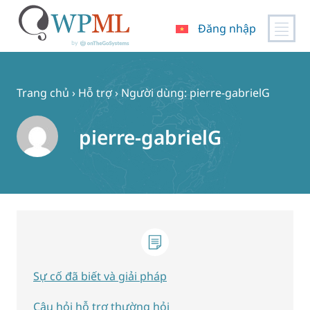
Đăng nhập
Chuyển
đến
nội
Trang chủ
›
Hỗ trợ
›
Người dùng: pierre-gabrielG
dung
pierre-gabrielG
Sự cố đã biết và giải pháp
Câu hỏi hỗ trợ thường hỏi