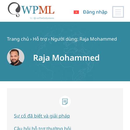
Đăng nhập
Chuyển
đến
nội
Trang chủ
›
Hỗ trợ
›
Người dùng: Raja Mohammed
dung
Raja Mohammed
Sự cố đã biết và giải pháp
Câu hỏi hỗ trợ thường hỏi