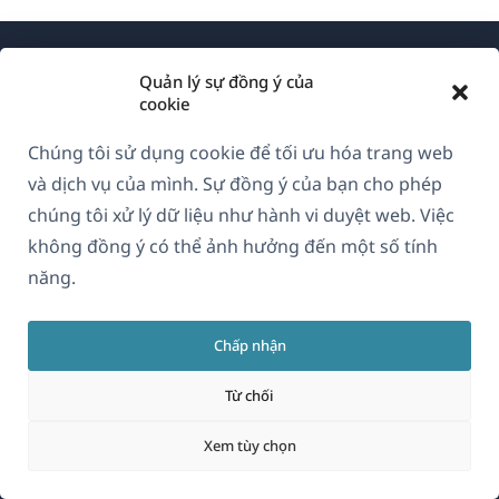
Quản lý sự đồng ý của
cookie
Chúng tôi sử dụng cookie để tối ưu hóa trang web
Về WPML
và dịch vụ của mình. Sự đồng ý của bạn cho phép
GDPR & Chính sách Bảo mật
chúng tôi xử lý dữ liệu như hành vi duyệt web. Việc
không đồng ý có thể ảnh hưởng đến một số tính
(mở
Tham gia đội ngũ của chúng tôi
năng.
trong
(mở
(mở
(mở
cửa
trong
trong
trong
sổ
Chấp nhận
cửa
cửa
cửa
Vietnamese
mới)
sổ
sổ
sổ
Từ chối
mới)
mới)
mới)
(mở
© 2026
OnTheGoSystems Limited
Xem tùy chọn
trong
cửa