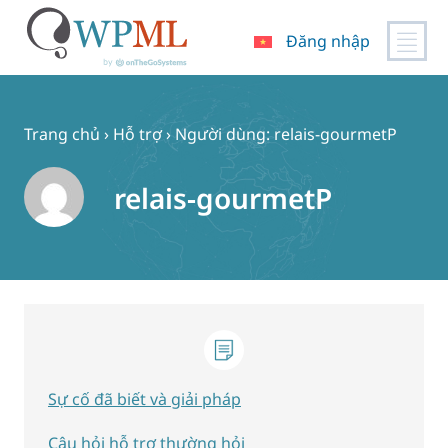
Đăng nhập
Chuyển
đến
nội
Trang chủ
›
Hỗ trợ
›
Người dùng: relais-gourmetP
dung
relais-gourmetP
Sự cố đã biết và giải pháp
Câu hỏi hỗ trợ thường hỏi