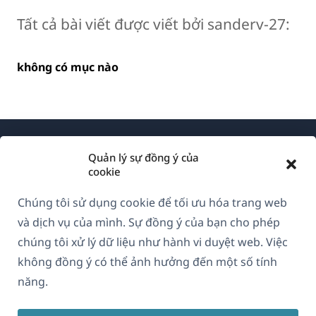
Tất cả bài viết được viết bởi sanderv-27:
không có mục nào
Quản lý sự đồng ý của
cookie
Chúng tôi sử dụng cookie để tối ưu hóa trang web
Về WPML
và dịch vụ của mình. Sự đồng ý của bạn cho phép
GDPR & Chính sách Bảo mật
chúng tôi xử lý dữ liệu như hành vi duyệt web. Việc
không đồng ý có thể ảnh hưởng đến một số tính
(mở
Tham gia đội ngũ của chúng tôi
năng.
trong
(mở
(mở
(mở
cửa
trong
trong
trong