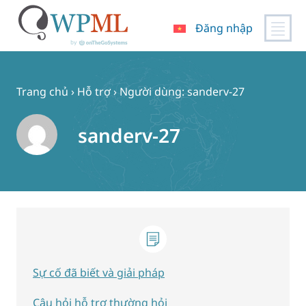
Đăng nhập
Chuyển
đến
nội
Trang chủ
›
Hỗ trợ
›
Người dùng: sanderv-27
dung
sanderv-27
Sự cố đã biết và giải pháp
Câu hỏi hỗ trợ thường hỏi