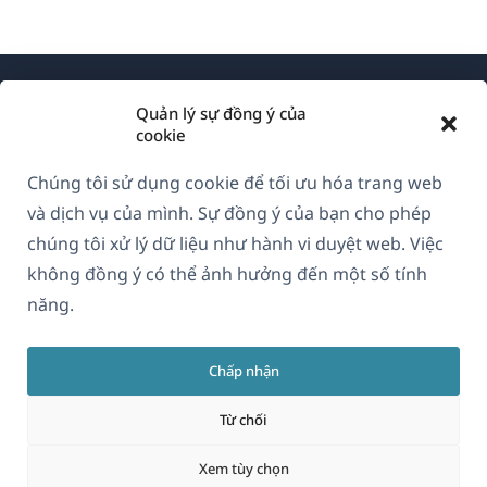
Quản lý sự đồng ý của
cookie
Chúng tôi sử dụng cookie để tối ưu hóa trang web
Về WPML
và dịch vụ của mình. Sự đồng ý của bạn cho phép
GDPR & Chính sách Bảo mật
chúng tôi xử lý dữ liệu như hành vi duyệt web. Việc
không đồng ý có thể ảnh hưởng đến một số tính
(mở
Tham gia đội ngũ của chúng tôi
năng.
trong
(mở
(mở
(mở
cửa
trong
trong
trong
sổ
Chấp nhận
cửa
cửa
cửa
Vietnamese
mới)
sổ
sổ
sổ
Từ chối
mới)
mới)
mới)
(mở
© 2026
OnTheGoSystems Limited
Xem tùy chọn
trong