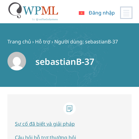
Đăng nhập
Chuyển
đến
nội
Trang chủ
›
Hỗ trợ
›
Người dùng: sebastianB-37
dung
sebastianB-37
Sự cố đã biết và giải pháp
Câu hỏi hỗ trợ thường hỏi