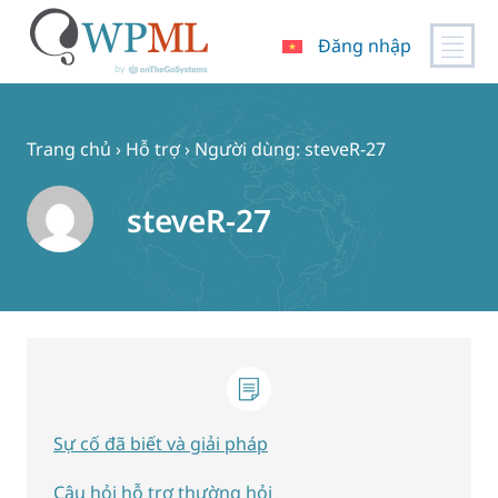
Đăng nhập
Chuyển
đến
nội
Trang chủ
›
Hỗ trợ
›
Người dùng: steveR-27
dung
steveR-27
Sự cố đã biết và giải pháp
Câu hỏi hỗ trợ thường hỏi