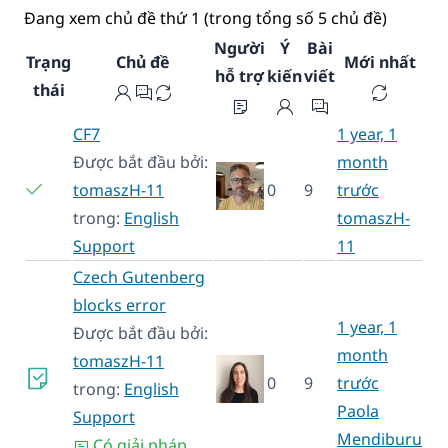
Đang xem chủ đề thứ 1 (trong tổng số 5 chủ đề)
Người
Ý
Bài
Trạng
Chủ đề
Mới nhất
hỗ trợ
kiến
viết
thái
CF7
1 year, 1
Được bắt đầu bởi:
month
tomaszH-11
0
9
trước
trong:
English
tomaszH-
Support
11
Czech Gutenberg
blocks error
1 year, 1
Được bắt đầu bởi:
month
tomaszH-11
0
9
trước
trong:
English
Paola
Support
Mendiburu
Có giải pháp