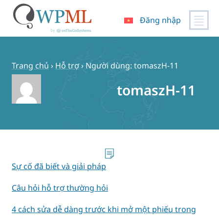
Đăng nhập
Chuyển
đến
nội
Trang chủ
›
Hỗ trợ
›
Người dùng: tomaszH-11
dung
tomaszH-11
Sự cố đã biết và giải pháp
Câu hỏi hỗ trợ thường hỏi
4 cách sửa dễ dàng trước khi mở một phiếu trong