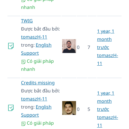
nhanh
TWIG
Được bắt đầu bởi:
1 year, 1
tomaszH-11
month
trong:
English
0
7
trước
Support
tomaszH-
Có giải pháp
11
nhanh
Credits missing
Được bắt đầu bởi:
1 year, 1
tomaszH-11
month
trong:
English
0
5
trước
Support
tomaszH-
Có giải pháp
11